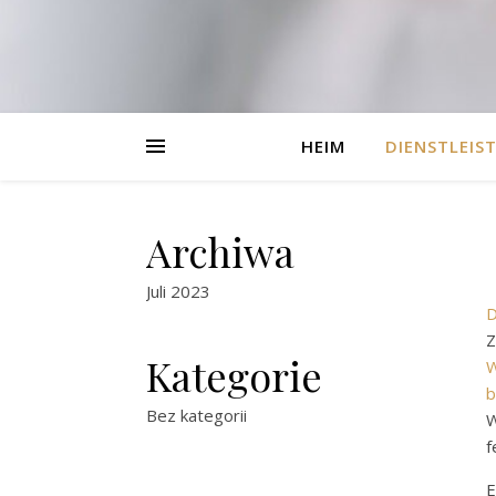
HEIM
DIENSTLEIS
Archiwa
Juli 2023
D
Z
Kategorie
W
b
Bez kategorii
W
f
E