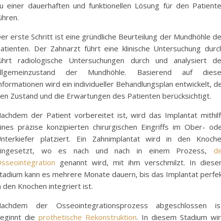
u einer dauerhaften und funktionellen Lösung für den Patient
ühren.
er erste Schritt ist eine gründliche Beurteilung der Mundhöhle d
atienten. Der Zahnarzt führt eine klinische Untersuchung durc
ührt radiologische Untersuchungen durch und analysiert d
llgemeinzustand der Mundhöhle. Basierend auf dies
nformationen wird ein individueller Behandlungsplan entwickelt, d
en Zustand und die Erwartungen des Patienten berücksichtigt.
achdem der Patient vorbereitet ist, wird das Implantat mithil
ines präzise konzipierten chirurgischen Eingriffs im Ober- od
nterkiefer platziert. Ein Zahnimplantat wird in den Knoch
eingesetzt, wo es nach und nach in einem Prozess,
d
sseointegration
genannt wird, mit ihm verschmilzt. In dies
tadium kann es mehrere Monate dauern, bis das Implantat perfe
n den Knochen integriert ist.
achdem der Osseointegrationsprozess abgeschlossen is
eginnt die
prothetische Rekonstruktion
. In diesem Stadium wi