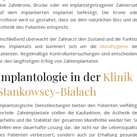
ine Zahnkrone, Brücke oder ein implantatgetragener Zahnersa
uf dem implantierten Implantat befestigt. Die Krone od
rothese wird so gestaltet, dass sie dem natürlichen Biss und d
sthetik des Patienten entspricht.
nschließend überwacht der Zahnarzt den Zustand und die Funkti
es Implantats und kümmert sich um die
Mundhygiene
d
atienten. Regelmäßige Kontrolluntersuchungen sind entscheide
ür den langfristigen Erfolg von Zahnimplantaten.
Implantologie in der
Klinik
Stankowscy-Białach
mplantologische Dienstleistungen bieten den Patienten vielfälti
orteile. Zahnimplantate stellen die Kaufunktion, die Ästhetik d
ächelns und die Stabilität der gesamten Mundhöhle wieder her. S
tellen eine dauerhafte Lösung dar, die nicht nur die Lebensqualit
es Patienten verbessert, sondern auch zur Erhaltung gesund