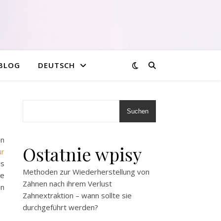
BLOG
DEUTSCH
Suchen
on
Ostatnie wpisy
ur
us
Methoden zur Wiederherstellung von
he
Zähnen nach ihrem Verlust
en
Zahnextraktion – wann sollte sie
durchgeführt werden?