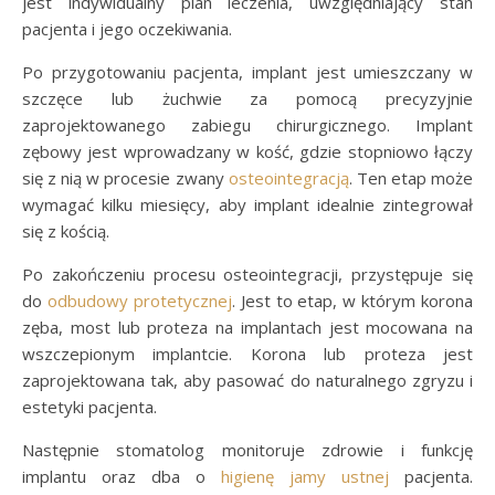
jest indywidualny plan leczenia, uwzględniający stan
pacjenta i jego oczekiwania.
Po przygotowaniu pacjenta, implant jest umieszczany w
szczęce lub żuchwie za pomocą precyzyjnie
zaprojektowanego zabiegu chirurgicznego. Implant
zębowy jest wprowadzany w kość, gdzie stopniowo łączy
się z nią w procesie zwany
osteointegracją
. Ten etap może
wymagać kilku miesięcy, aby implant idealnie zintegrował
się z kością.
Po zakończeniu procesu osteointegracji, przystępuje się
do
odbudowy protetycznej
. Jest to etap, w którym korona
zęba, most lub proteza na implantach jest mocowana na
wszczepionym implantcie. Korona lub proteza jest
zaprojektowana tak, aby pasować do naturalnego zgryzu i
estetyki pacjenta.
Następnie stomatolog monitoruje zdrowie i funkcję
implantu oraz dba o
higienę jamy ustnej
pacjenta.