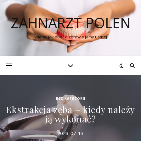
ZAHNARZT POLEN
Wiemy jak dbać o zdrowie jamy ustnej
BEZ KATEGORII
Ekstrakcja zęba – kiedy należy
ją wykonać?
2023-07-13